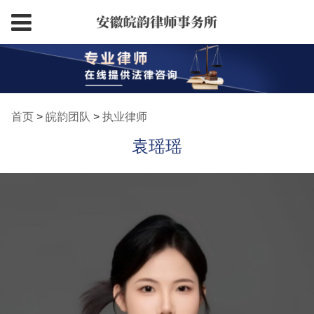
首页
>
皖韵团队
>
执业律师
袁瑶瑶